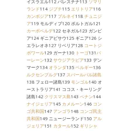
イスラエル112 パレスチナ113
ソマリ
ランド
114
ジブチ
115
エリトリア
116
カンボジア
117
ブルネイ
118
チュニジ
ア
119 モルディブ120 ポルトガル121
カーボベルデ
122 セネガル123 ガンビ
ア124 ギニアビサウ125 ギニア126 シ
エラレオネ127 リベリア128
コートジ
ボワール
129 ガーナ130
トーゴ
131
バ
ーレーン
132
サウジアラビア
133 デン
マーク134
オランダ
135
ベルギー
136
ルクセンブルグ
137
スバールバル諸島
138 フェロー諸島139
モンゴル
140 オ
ーストラリア141 ココス・キーリング
諸島142
クリスマス島
143
ベナン
144
ナイジェリア
145
カメルーン
146
コン
ゴ共和国
147
アンゴラ
148
コンゴ民主
共和国
149 ニュージーランド150
アル
ジェリア
151
カタール
152
ギリシャ