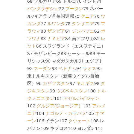
68 ブルガリア69 トルコ70 インド71
バングラデシュ
72
ブータン
73 ネパー
ル74 アラブ首長国連邦75
ケニア
76
ウ
ガンダ
77
ルワンダ
78
タンザニア
79
マ
ラウィ
80
ザンビア
81
ジンバブエ
82
ボ
ツワナ
83
ナミビア
84 南アフリカ85
レ
ソト
86 スワジランド（エスワティニ）
87 モザンビーク88 セーシェル89 モー
リシャス90 マダガスカル91 エジプト
92
スーダン
93
ベトナム
94
ラオス
95
東トルキスタン（新疆ウイグル自治
区）96
カザフスタン
97
キルギス
98
タ
ジキスタン
99
ウズベキスタン
100
トル
クメニスタン
101
アゼルバイジャン
102
グルジア(ジョージア）
103
アルメ
ニア
104
ナゴルノ・カラバフ
105
オマ
ーン
106 イラン107
クウェート
108 レ
バノン109 キプロス110 ヨルダン111