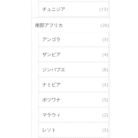
チュニジア
(13)
南部アフリカ
(26)
アンゴラ
(3)
ザンビア
(4)
ジンバブエ
(8)
ナミビア
(3)
ボツワナ
(5)
マラウィ
(2)
レソト
(3)