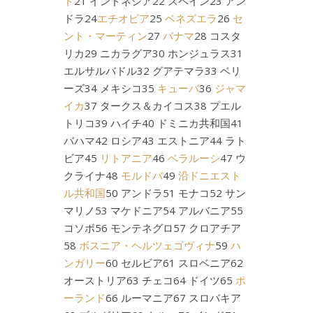
ド
21 インドネシア22 スペイン23 アン
ドラ24
エチオピア
25
ベネズエラ
26
セ
ント・マーティン
27
パナマ
28 コスタ
リカ29 ニカラグア30 ホンジュラス31
エルサルバドル32 グアテマラ33 ベリ
ーズ34 メキシコ35
キューバ
36
ジャマ
イカ
37 タークス＆カイコス38 プエル
トリコ39 ハイチ40 ドミニカ共和国41
バハマ42 ロシア43 エストニア44 ラト
ビア45
リトアニア
46
ベラルーシ
47 ウ
クライナ48
モルドバ
49
沿ドニエスト
ル共和国
50 アンドラ51 モナコ52 サン
マリノ53 マケドニア54 アルバニア55
コソボ56 モンテネグロ57 クロアチア
58
ボスニア・ヘルツェゴヴィナ
59
ハ
ンガリー
60 セルビア61 スロベニア62
オーストリア63 チェコ64 ドイツ65
ポ
ーランド
66 ルーマニア67 スロバキア