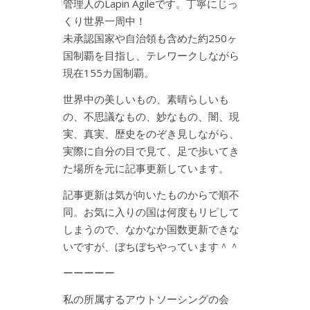
管理人のLapin Agileです。丁寧にじっ
くり世界一周中！
未承認国家や自治領も含めた約250ヶ
国制覇を目指し、テレワークしながら
現在155カ国制覇。
世界中の美しいもの、素晴らしいも
の、不思議なもの、妙なもの、闇、現
実、真実、歴史をのぞき見しながら、
実際に自分の目で見て、足で歩いてき
た場所を元に記事更新しています。
記事更新は気が向いたものからで順不
同。お気に入りの国は何度もリピして
しまうので、なかなか国数更新できな
いですが、ぼちぼちやっています＾＾
ーーーーー
私の所属するアウトソーシングの会