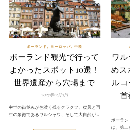
,
,
ポーランド
ヨーロッパ
中欧
ポーランド観光で行って
ワル
よかったスポット10選！
めス
世界遺産から穴場まで
ルコ
首
2025年12月3日
中世の街並みが色濃く残るクラクフ、復興と再
生の象徴であるワルシャワ、そして大自然が…
ポーラン
は、第二