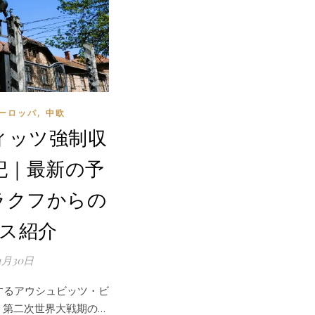
,
ーロッパ
中欧
ィッツ強制収
記｜最新の予
ラクフからの
ス紹介
11月30日
するアウシュビッツ・ビ
、第二次世界大戦期の…