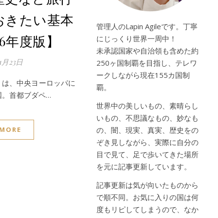
おきたい基本
管理人のLapin Agileです。丁寧
26年度版】
にじっくり世界一周中！
未承認国家や自治領も含めた約
11月23日
250ヶ国制覇を目指し、テレワ
ークしながら現在155カ国制
y）は、中央ヨーロッパに
覇。
国。首都ブダペ…
世界中の美しいもの、素晴らし
いもの、不思議なもの、妙なも
 MORE
の、闇、現実、真実、歴史をの
ぞき見しながら、実際に自分の
目で見て、足で歩いてきた場所
を元に記事更新しています。
記事更新は気が向いたものから
で順不同。お気に入りの国は何
度もリピしてしまうので、なか