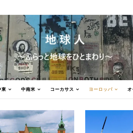
中東
中南米
コーカサス
ヨーロッパ
オ