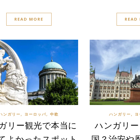
READ MORE
READ
,
,
,
ハンガリー
ヨーロッパ
中欧
ハンガリー
ヨ
ガリー観光で本当に
ハンガリー
てよかったスポット
国？治安や