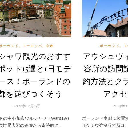
,
,
,
ポーランド
ヨーロッパ
中欧
ポーランド
ヨ
シャワ観光のおすす
アウシュヴ
ポット15選と1日モデ
容所の訪問
ース！ポーランドの
約方法とク
都を遊びつくそう
アクセ
2025年12月1日
2025年
ドの中心都市ワルシャワ（Warsaw）
ポーランド南部に位置
次世界大戦の破壊から奇跡的に…
ルケナウ強制収容所は