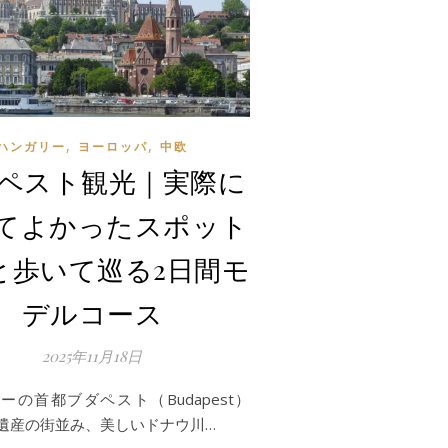
,
,
ハンガリー
ヨーロッパ
中欧
ペスト観光｜実際に
てよかったスポット
選と歩いて巡る2日間モ
デルコース
2025年11月18日
ーの首都ブダペスト（Budapest）
遺産の街並み、美しいドナウ川…