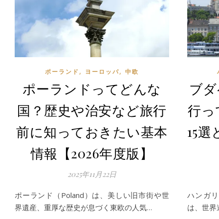
,
,
ポーランド
ヨーロッパ
中欧
ポーランドってどんな
ブダ
国？歴史や治安など旅行
行っ
前に知っておきたい基本
15
情報【2026年度版】
2025年11月22日
ポーランド（Poland）は、美しい旧市街や世
ハンガリ
界遺産、重厚な歴史が息づく東欧の人気…
は、世界