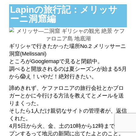
Lapinの旅行記：メリッサ
ーニ洞窟編
ギリシャで行きたかった場所No.2 メリッサーニ
洞窟(Melissani)
ところがGooglemapで見ると閉鎖中。
調べると開放されるのは夏シーズンが始まる5月
から😱え！いやだ！絶対行きたい。
諦めきれず、ケファロニアの旅行会社とかブロ
ガーとかに今行ける方法を教えてとメールを送
りまくった。
そしたら1人だけ親切なサイトの管理者が、返信
くれた。
4月5日から火、金、土の10時から12時までオー
プンするって地元の新聞に出てたよとのこと。