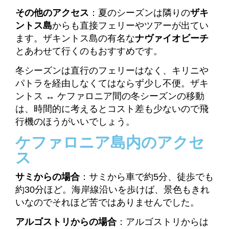
その他のアクセス
：夏のシーズンは隣りの
ザキ
ントス島
からも直接フェリーやツアーが出てい
ます。ザキントス島の有名な
ナヴァイオビーチ
とあわせて行くのもおすすめです。
冬シーズンは直行のフェリーはなく、キリニや
パトラを経由しなくてはならず少し不便。ザキ
ントス ↔ ケファロニア間の冬シーズンの移動
は、時間的に考えるとコスト差も少ないので飛
行機のほうがいいでしょう。
ケファロニア島内のアクセ
ス
サミからの場合
：サミから車で約5分、徒歩でも
約30分ほど。海岸線沿いを歩けば、景色もきれ
いなのでそれほど苦ではありませんでした。
アルゴストリからの場合
：アルゴストリからは