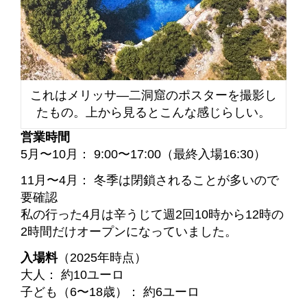
これはメリッサ―二洞窟のポスターを撮影し
たもの。上から見るとこんな感じらしい。
営業時間
5月〜10月： 9:00〜17:00（最終入場16:30）
11月〜4月： 冬季は閉鎖されることが多いので
要確認
私の行った4月は辛うじて週2回10時から12時の
2時間だけオープンになっていました。
入場料
（2025年時点）
大人： 約10ユーロ
子ども（6〜18歳）： 約6ユーロ