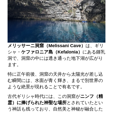
メリッサーニ洞窟（Melissani Cave）
は、ギリ
シャ・
ケファロニア島（Kefalonia）
にある鍾乳
洞で、洞窟の中には透き通った地下湖が広がり
ます。
特に正午前後、洞窟の天井から太陽光が差し込
む瞬間には、水面が青く輝き、まるで別世界の
ような絶景が現れることで有名です。
古代ギリシャ時代には、この洞窟が
ニンフ（精
霊）に捧げられた神聖な場所
とされていたとい
う神話も残っており、自然美と神秘が融合した