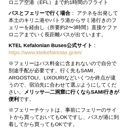
ロニア空港（EFL）まで約1時間のフライト
バスとフェリーで行く場合
： アテネを出発して
本土のキリニ港やパトラ港からサミ港行きのフ
ェリーを経由し（所要約2〜3時間）直接ケファ
ロニアまでいく長距離バスが出ています。
KTEL Kefalonian Buses公式サイト
：
https://www.ktelkefalonias.gr/en/
※フェリーはバス料金に含まれないので自分で
別途手配が必要です。行く先もSAMI、
ARGOSTOLI、
LIXOURIなどいくつか終点が違
うので、宿泊先に合わせて選ぶようにしてくだ
さい。
メリッサ―二洞窟に行くならSAMI行きが
便利
です。
※フェリーチケットは、事前にフェリーのサイ
トから買っておいてもOKですし、バスが港に到
着してから買ってもOKです。