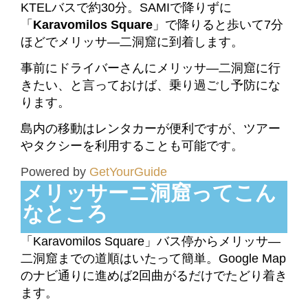
KTEL
バスで約30分。
SAMIで降りずに
「
Karavomilos Square
」で降りると歩いて7分
ほどでメリッサ―二洞窟に到着します。
事前にドライバーさんにメリッサ―二洞窟に行
きたい、と言っておけば、乗り過ごし予防にな
ります。
島内の移動はレンタカーが便利ですが、ツアー
やタクシーを利用することも可能です。
Powered by
GetYourGuide
メリッサーニ洞窟ってこん
なところ
「Karavomilos Square」バス停からメリッサ―
二洞窟までの道順はいたって簡単。Google Map
のナビ通りに進めば2回曲がるだけでたどり着き
ます。