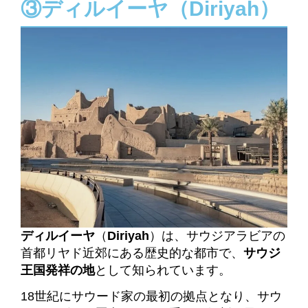
③ディルイーヤ（Diriyah）
ディルイーヤ
（
Diriyah
）は、サウジアラビアの
首都リヤド近郊にある歴史的な都市で、
サウジ
王国発祥の地
として知られています。
18世紀にサウード家の最初の拠点となり、サウ