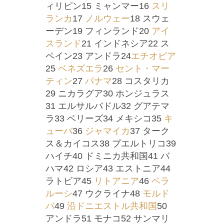
ィリピン15 ミャンマー16
スリ
ランカ
17
ノルウェー
18 スウェ
ーデン19 フィンランド20
アイ
スランド
21 インドネシア22 ス
ペイン23 アンドラ24
エチオピア
25
ベネズエラ
26
セント・マー
ティン
27
パナマ
28 コスタリカ
29 ニカラグア30 ホンジュラス
31 エルサルバドル32 グアテマ
ラ33 ベリーズ34 メキシコ35
キ
ューバ
36
ジャマイカ
37 ターク
ス＆カイコス38 プエルトリコ39
ハイチ40 ドミニカ共和国41 バ
ハマ42 ロシア43 エストニア44
ラトビア45
リトアニア
46
ベラ
ルーシ
47 ウクライナ48
モルド
バ
49
沿ドニエストル共和国
50
アンドラ51 モナコ52 サンマリ