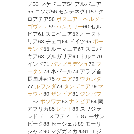
ノ53 マケドニア54 アルバニア
55 コソボ56 モンテネグロ57 ク
ロアチア58
ボスニア・ヘルツェ
ゴヴィナ
59
ハンガリー
60 セル
ビア61 スロベニア62 オースト
リア63 チェコ64 ドイツ65
ポー
ランド
66 ルーマニア67 スロバ
キア68 ブルガリア69 トルコ70
インド71
バングラデシュ
72
ブ
ータン
73 ネパール74 アラブ首
長国連邦75
ケニア
76
ウガンダ
77
ルワンダ
78
タンザニア
79
マ
ラウィ
80
ザンビア
81
ジンバブ
エ
82
ボツワナ
83
ナミビア
84 南
アフリカ85
レソト
86 スワジラ
ンド（エスワティニ）87 モザン
ビーク88 セーシェル89 モーリ
シャス90 マダガスカル91 エジ