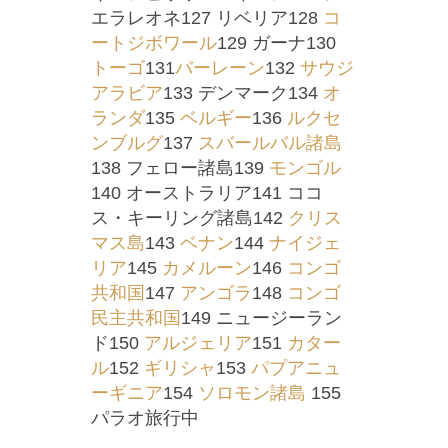
エラレオネ127 リベリア128
コ
ートジボワール
129 ガーナ130
トーゴ
131
バーレーン
132
サウジ
アラビア
133 デンマーク134
オ
ランダ
135
ベルギー
136
ルクセ
ンブルグ
137
スバールバル諸島
138 フェロー諸島139
モンゴル
140 オーストラリア141 ココ
ス・キーリング諸島142
クリス
マス島
143
ベナン
144
ナイジェ
リア
145
カメルーン
146
コンゴ
共和国
147
アンゴラ
148
コンゴ
民主共和国
149 ニュージーラン
ド150
アルジェリア
151
カター
ル
152
ギリシャ
153
パプアニュ
ーギニア
154
ソロモン諸島
155
パラオ旅行中