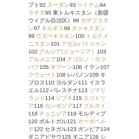
プト92
スーダン
93
ベトナム
94
ラオス
95 東トルキスタン（新疆
ウイグル自治区）96
カザフスタ
ン
97
キルギス
98
タジキスタン
99
ウズベキスタン
100
トルクメ
ニスタン
101
アゼルバイジャン
102
グルジア(ジョージア）
103
アルメニア
104
ナゴルノ・カラ
バフ
105
オマーン
106 イラン107
クウェート
108 レバノン109 キ
プロス110 ヨルダン111 イスラ
エル112 パレスチナ113
ソマリ
ランド
114
ジブチ
115
エリトリ
ア
116
カンボジア
117
ブルネイ
118
チュニジア
119 モルディブ
120 ポルトガル121
カーボベル
デ
122 セネガル123 ガンビア124
ギニアビサウ125 ギニア126 シ