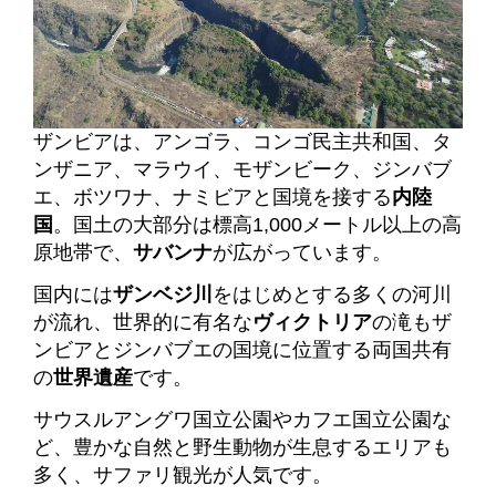
ザンビアは、アンゴラ、コンゴ民主共和国、タ
ンザニア、マラウイ、モザンビーク、ジンバブ
エ、ボツワナ、ナミビアと国境を接
する
内陸
国
。
国土の大部分は標高1,000メートル以上の高
原地帯で、
サバンナ
が広がっています。
国内には
ザンベジ川
をはじめとする多くの河川
が流れ、世界的に有名な
ヴィクトリア
の滝もザ
ンビアとジンバブエの国境に位置する両国共有
の
世界遺産
です。
サウスルアングワ国立公園やカフエ国立公園な
ど、豊かな自然と野生動物が生息するエリアも
多く、サファリ観光が人気です。