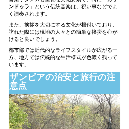
ンドゥラ
」という伝統音楽は、祝い事などでよ
く演奏されます。
また、
挨拶を大切にする文化
が根付いており、
訪れた際には現地の人々との簡単な挨拶を心が
けると良いでしょう。
都市部では近代的なライフスタイルが広がる一
方、地方では伝統的な生活様式が色濃く残って
います。
ザンビアの治安と旅行の注
意点