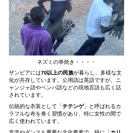
ネズミの串焼き・・・・
ザンビアには
70以上の民族
が暮らし、多様な文
化が共存しています。
公用語は英語ですが、ニ
ャンジャ語やベンバ語などの現地言語も広く話
されています。
伝統的な衣装として「
チテンゲ
」と呼ばれるカ
ラフルな布を巻く習慣があり、特に女性の間で
広く使われています。
音楽やダンスも重要な文化要素で、特に「
カリ