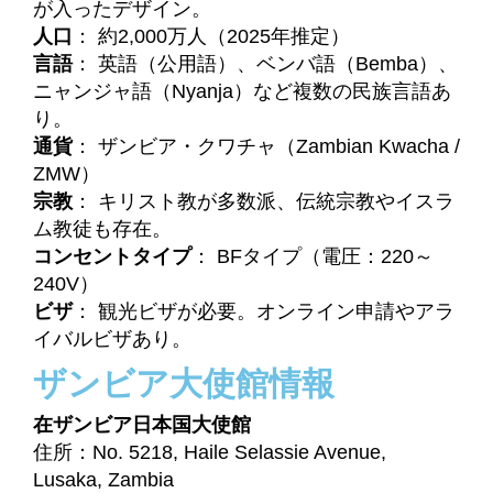
が入ったデザイン。
人口
： 約2,000万人（2025年推定）
言語
： 英語（公用語）、ベンバ語（Bemba）、
ニャンジャ語（Nyanja）など複数の民族言語あ
り。
通貨
： ザンビア・クワチャ（Zambian Kwacha /
ZMW）
宗教
： キリスト教が多数派、伝統宗教やイスラ
ム教徒も存在。
コンセントタイプ
： BFタイプ（電圧：220～
240V）
ビザ
： 観光ビザが必要。オンライン申請やアラ
イバルビザあり。
ザンビア大使館情報
在ザンビア日本国大使館
住所：No. 5218, Haile Selassie Avenue,
Lusaka, Zambia