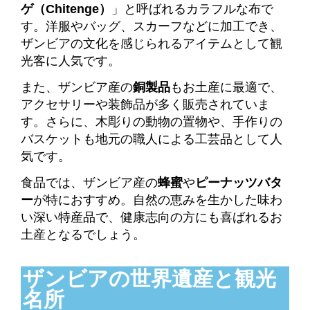
ゲ（Chitenge）
」と呼ばれるカラフルな布で
す。洋服やバッグ、スカーフなどに加工でき、
ザンビアの文化を感じられるアイテムとして観
光客に人気です。
また、ザンビア産の
銅製品
もお土産に最適で、
アクセサリーや装飾品が多く販売されていま
す。
さらに、木彫りの動物の置物や、手作りの
バスケットも地元の職人による工芸品として人
気です。
食品では、ザンビア産の
蜂蜜
や
ピーナッツバタ
ー
が特におすすめ。自然の恵みを生かした味わ
い深い特産品で、健康志向の方にも喜ばれるお
土産となるでしょう。
ザンビアの世界遺産と観光
名所