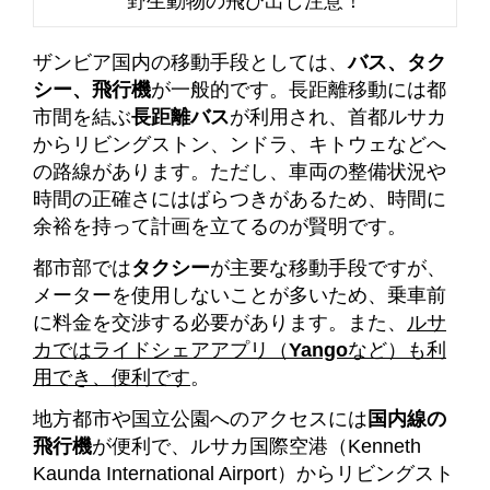
野生動物の飛び出し注意！
ザンビア国内の移動手段としては、
バス、タク
シー、飛行機
が一般的です。長距離移動には都
市間を結ぶ
長距離バス
が利用され、首都ルサカ
からリビングストン、ンドラ、キトウェなどへ
の路線があります。ただし、車両の整備状況や
時間の正確さにはばらつきがあるため、時間に
余裕を持って計画を立てるのが賢明です。
都市部では
タクシー
が主要な移動手段ですが、
メーターを使用しないことが多いため、乗車前
に料金を交渉する必要があります。また、
ルサ
カではライドシェアアプリ（
Yango
など）も利
用でき、便利です
。
地方都市や国立公園へのアクセスには
国内線の
飛行機
が便利で、ルサカ国際空港（Kenneth
Kaunda International Airport）からリビングスト