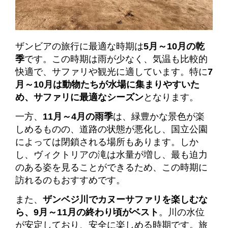
ザンビアの旅行に最適な時期は
5月～10月の乾
季
です。この時期は雨が少なく、気温も比較的
快適で、サファリや観光に適しています。特に
7
月～10月は動物たちが水場に集まりやすいた
め、サファリに最適なシーズン
となります。
一方、
11月～4月の雨季
は、緑豊かな景色が楽
しめるものの、道路の状態が悪化し、国立公園
によっては閉鎖される場所もあります。しか
し、ヴィクトリアの滝は水量が増し、最も迫力
のある姿を見ることができるため、この時期に
訪れるのもおすすめです。
また、
ザンベジ川でカヌーサファリを楽しむな
ら、9月～11月の終わり頃がベスト
。川の水位
が安定しており、安全に楽しめる時期です。旅