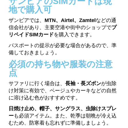
ザンビアのSIMカードは現
地で購入可
ザンビアでは、
MTN、Airtel、Zamtel
などの通
信会社があり、主要空港や街中のショップで
プ
リペイドSIMカード
を購入できます。
パスポートの提示が必要な場合があるので、準
備しておきましょう。
必須の持ち物や服装の注意
点
サファリに行く場合は、
長袖・長ズボン
が虫除
け対策に有効で、ベージュやカーキなどの自然
に溶け込む色がおすすめです。
日焼け止め、帽子、サングラス、虫除けスプレ
ー
も必須アイテム。また、乾季は朝晩が冷え込
むため、防寒着も忘れずに準備しましょう。