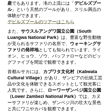
産
でもあります。滝の上流には「
デビルズプー
ル
」という天然のプールがあり、スリル満点の
体験ができます。
デビルズプールのツアーはこちら
また、
サウスルアングワ国立公園（South
Luangwa National Park）
は、豊富な野生動物
が見られるサファリの名所で、
ウォーキングサ
ファリの発祥地
としても知られています。ライ
オン、ヒョウ、ゾウ、バッファローなどのビッ
グファイブを間近で観察できます。
首都ルサカには、
カブワタ文化村（Kabwata
Cultural Village）
があり、ザンビアの伝統工芸
品や文化を体験できるスポットとして観光客に
人気です。さらに、
ローワーザンベジ国立公園
（Lower Zambezi National Park）
では、カヌ
ーサファリが楽しめ、ザンベジ川の壮大な景色
と共にワニやカバを観察できます。