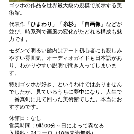
ゴッホの作品を世界最大級の規模で展示する美
術館。
代表作「
ひまわり
」「
糸杉
」「
自画像
」などが
並び、時系列で画風の変化がたどれる構成も魅
力です。
モダンで明るい館内はアート初心者にも親しみ
やすい雰囲気。
オーディオガイドも日本語があ
り、わかりやすい説明で聞き入ってしまいま
す。
特別ゴッホが好き、というわけではありません
でしたが、見ているうちに夢中になり、人生で
一番真剣に見て回った美術館でした。本当にお
すすめです。
休館日：なし
営業時間：9時00分～日によって異なる
入場料：24ユーロ（18歳未満無料）