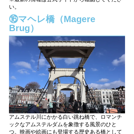
い。
⑯マヘレ橋（Magere
Brug）
アムステル川にかかる白い跳ね橋で、ロマンチ
ックなアムステルダムを象徴する風景のひと
つ。
映画や絵画にも登場する歴史ある橋として