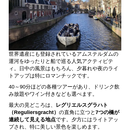
世界遺産にも登録されているアムステルダムの
運河をゆったりと船で巡る人気アクティビテ
ィ。
日中の風景はもちろん、夕暮れや夜のライ
トアップは特にロマンチックです。
40～90分ほどの各種ツアーがあり、ドリンク飲
み放題やワイン付きなども選べます。
最大の見どころは、
レグリエルスグラハト
（Reguliersgracht）
の直角に立つと
7つの橋が
連続して見える地点
です。夕方にはライトアッ
プされ、特に美しい景色を楽しめます。