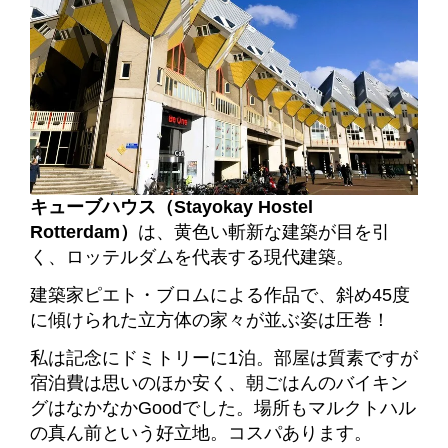
キューブハウス（Stayokay Hostel
Rotterdam）
は、黄色い斬新な建築が目を引
く、ロッテルダムを代表する現代建築。
建築家ピエト・ブロムによる作品で、斜め45度
に傾けられた立方体の家々が並ぶ姿は圧巻！
私は記念にドミトリーに1泊。部屋は質素ですが
宿泊費は思いのほか
安く、
朝ごはんのバイキン
グはなかなかGoodでした。場所もマルクトハル
の真ん前という好立地。コスパあります。