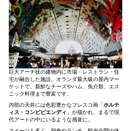
巨大アーチ状の建物内に市場・レストラン・住
宅が融合した施設。オランダ最大級の屋内マー
ケットで、新鮮なチーズやハム、魚介類、エス
ニック料理まで豊富です。
内部の天井には色彩豊かなフレスコ画「
ホルテ
ィス・コンビビエンディ
」が描かれ、まるで現
代アートの中にいるような感覚に。
スイーツも多く、朝食やランチ、観光合間の休