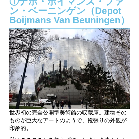
①デポ・ボイマンス・ファ
ン・ベーニンゲン（Depot
Boijmans Van Beuningen）
世界初の完全公開型美術館の収蔵庫。
建物その
ものが巨大なアートのようで、鏡張りの外観が
印象的。