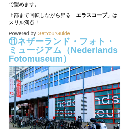
で望めます。
上部まで回転しながら昇る「
エラスコープ
」は
スリル満点！
Powered by
GetYourGuide
⑪ネザーランド・フォト・
ミュージアム（Nederlands
Fotomuseum）