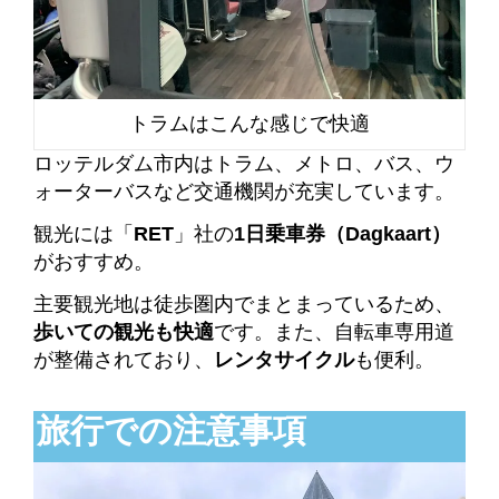
トラムはこんな感じで快適
ロッテルダム市内はトラム、メトロ、バス、ウ
ォーターバスなど交通機関が充実しています。
観光には「
RET
」社の
1日乗車券（Dagkaart）
がおすすめ。
主要観光地は徒歩圏内でまとまっているため、
歩いての観光も快適
です。また、自転車専用道
が整備されており、
レンタサイクル
も便利。
旅行での注意事項